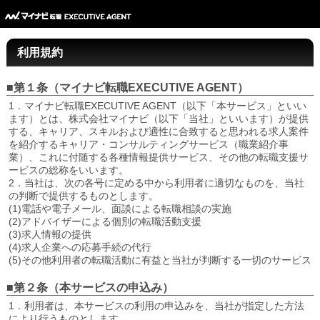
利用規約
■第１条（マイナビ転職EXECUTIVE AGENT）
1．マイナビ転職EXECUTIVE AGENT（以下「本サービス」といい
ます）とは、株式会社マイナビ（以下「当社」といいます）が提供
する、キャリア、スキルおよび適性に合致すると思われる求人案件
を紹介するキャリア・コンサルティングサービス（職業紹介事
業）、これに付随する各種情報提供サービス、その他の転職支援サ
ービスの総称をいいます。
2．当社は、次の各号に定める中から利用者に適切なものを、当社
の判断で提供するものとします。
(1)電話や電子メール、面談による転職相談の実施
(2)アドバイザーによる個別の転職活動支援
(3)求人情報の提供
(4)求人企業への応募手続の代行
(5)その他利用者の転職活動に有益と当社が判断する一切のサービス
■第２条（本サービスの申込み）
1．利用者は、本サービスの利用の申込みを、当社が指定した方法
により行うものとします。