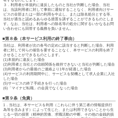
３．利用者が本規約に違反したものと当社が判断した場合、当社
は、当該利用者に対して事前に通知することなく、利用者向けサー
ビスの全部または一部の利用を中止し、または除名処分とする等、
当社が適当と認めるあらゆる措置を講ずることができるものとしま
す。なお、当社は、利用者への除名等の処分に関するいかなるお問
い合わせにも回答する義務を負いません。
■第８条（本サービス利用の終了事由）
当社は、利用者が次の各号の定めに該当すると判断した場合、利用
者に対して何らの催告を要することなく、本サービスの利用を終了
させることができるものとします。
(1)本規約に違反した場合
(2)利用者と当社との信頼関係を維持できないと当社が判断した場合
(3)利用者からの最後のご連絡より1年が経過した場合
(4)サービスの利用期間中に、サービスを契機として求人企業に入社
した場合
(5)サービスの終了手続きを行った場合
(6)「マイナビ転職」の会員でなくなった場合
■第９条（免責）
1．当社は、本サービスを利用（これらに伴う第三者の情報提供行
為等を含みます）によって生じた、または利用できないことから生
じる一切の損害（精神的苦痛、求職活動の中断、その他の金銭的損