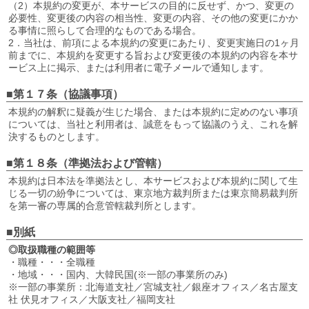
（2）本規約の変更が、本サービスの目的に反せず、かつ、変更の
必要性、変更後の内容の相当性、変更の内容、その他の変更にかか
る事情に照らして合理的なものである場合。
2．当社は、前項による本規約の変更にあたり、変更実施日の1ヶ月
前までに、本規約を変更する旨および変更後の本規約の内容を本サ
ービス上に掲示、または利用者に電子メールで通知します。
■第１７条（協議事項）
本規約の解釈に疑義が生じた場合、または本規約に定めのない事項
については、当社と利用者は、誠意をもって協議のうえ、これを解
決するものとします。
■第１８条（準拠法および管轄）
本規約は日本法を準拠法とし、本サービスおよび本規約に関して生
じる一切の紛争については、東京地方裁判所または東京簡易裁判所
を第一審の専属的合意管轄裁判所とします。
■別紙
◎取扱職種の範囲等
・職種・・・全職種
・地域・・・国内、大韓民国(※一部の事業所のみ)
※一部の事業所：北海道支社／宮城支社／銀座オフィス／名古屋支
社 伏見オフィス／大阪支社／福岡支社