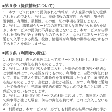
■第５条（提供情報について）
1．本サービスにおいて提供される情報が、求人企業の責任で提供
されるものであり、当社は、提供情報の真実性、合法性、安全性、
適切性、有用性、最新性、その他一切の事項を保証しません。
2．当社は、職業紹介サービスの運営に重大な過失がある場合を除
き、本サービスの提供に不具合が生じないこと、本サービスから得
られる情報等が必ず正確なものであること、ならびに本サービスを
通じて入手できる商品、役務、情報等が利用者の期待を満たすもの
であることを保証しません。
■第６条（利用者の責任）
1．利用者は、自らの意思によって本サービスを利用し、利用にか
かるすべての責任を負うものとします。
2．当社は、利用者が求人企業に入社した場合の仕事内容や処遇な
ど労働条件について確認を行うものの、利用者は、自己の責任にお
いて、改めて求人企業に労働条件を直接確認したうえで、雇用契約
を結ぶものとします。当社は、当社が確認し、かつ、利用者に通知
した労働条件が、当該雇用契約の確定的なものであることに関して
保証できないものとします。
3．当社は、利用者が本サービスの利用に起因して、第三者との間
で紛争等が生じた場合、何らの責任を負わず、これに介入しないも
のとします。
4．利用者は、本サービスが、必ずしも利用者を転職の成功に導か