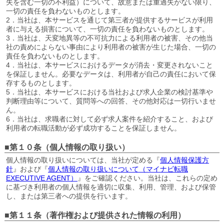
失を含む一切の不利益）について、故意または重過失がない限り、
一切の責任を負わないものとします。
2．当社は、本サービスを通じて第三者が提供するサービスが利用
者に与える損害について、一切の責任を負わないものとします。
3．当社は、天変地異等の不可抗力による利用者の被害、その他当
社の責めによらない事由により利用者の被害が生じた場合、一切の
責任を負わないものとします。
4．当社は、本サービスにおけるデータが消去・変更されないこと
を保証しません。必要なデータは、利用者が自己の責任において保
存するものとします。
5．当社は、本サービスにおける当社および求人企業の検討基準や
判断理由等について、質問等への回答、その他対応は一切行いませ
ん。
6．当社は、求職者に対して必ず求人案件を紹介すること、および
利用者の転職活動が必ず成功することを保証しません。
■第１０条（個人情報の取り扱い）
個人情報の取り扱いについては、当社が定める『
個人情報保護方
針
』および『
個人情報の取り扱いについて（マイナビ転職
EXECUTIVE AGENT）
』をご確認ください。当社は、これらの定め
に基づき利用者の個人情報を適切に収集、利用、管理、および保管
し、または第三者への提供を行います。
■第１１条（著作権および提供された情報の利用）