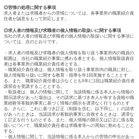
◎苦情の処理に関する事項
求人者または求職者からの苦情については、各事業所の職業紹介責
任者が誠意をもって対応します。
◎求人者の情報及び求職者の個人情報の取扱いに関する事項
当社の求人者の情報及び求職者の個人情報の取扱いに関する事項に
ついては、次のとおりです。
・求人者の情報及び求職者の個人情報を取り扱う事業所内の職員の
範囲は、当社の職業紹介事業に携わる者とする。個人情報取扱責任
者は各事業所の職業紹介責任者とする。
・職業紹介責任者は、個人情報を取り扱う事業所内の職員に対し、
個人情報取り扱いに関する教育・指導を年1回実施することとす
る。また、職業紹介責任者は少なくとも5年に1回は職業紹介責任者
講習会を受講することとする。
・取扱者は、個人の情報に関して、当該情報に係る本人から情報の
開示請求があった場合は、その請求に基づき本人が有する資格や職
業経験等客観的事実に基づく情報の開示を遅滞なく行うものとす
る。さらに、これに基づき訂正（削除を含む。以下同じ。）の請求
があったときは、当該請求が客観的事実に合致するときは、遅滞な
く訂正を行うものとする。また、個人情報の開示又は訂正に係る取
扱いについて、職業紹介責任者は求職者等への周知に努めることと
する。
・個人情報に関して、当該情報に係る本人からの苦情の申出があっ