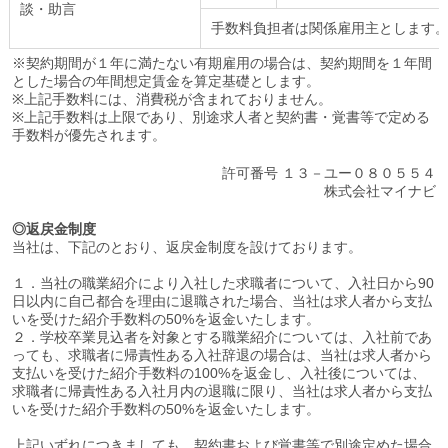
談・助言
手数料負担者は関係雇用主とします
※契約期間が１年に満たない有期雇用の場合は、契約期間を１年間
とした場合の年間想定賃金を算定基礎とします。
※上記手数料には、消費税が含まれておりません。
※上記手数料は上限であり、別途求人者と契約書・覚書等で定める
手数料が優先されます。
許可番号 １３－ユー０８０５５４
株式会社マイナビ
◎返戻金制度
当社は、下記のとおり、返戻金制度を設けております。
１．当社の職業紹介により入社した求職者について、入社日から90
日以内に自己都合を理由に退職された場合、当社は求人者から支払
いを受けた紹介手数料の50%を返金いたします。
２．学校卒業見込者を対象とする職業紹介については、入社前であ
っても、求職者に帰責性ある入社辞退の場合は、当社は求人者から
支払いを受けた紹介手数料の100%を返金し、入社後については、
求職者に帰責性ある入社月内の退職に限り、当社は求人者から支払
いを受けた紹介手数料の50%を返金いたします。
上記いずれにつきましても、契約書および覚書等で別途定めた場合