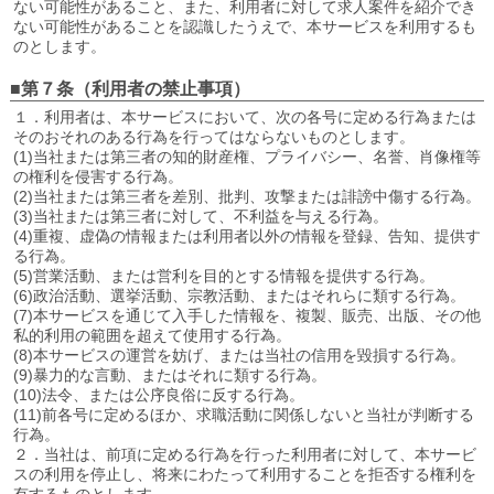
ない可能性があること、また、利用者に対して求人案件を紹介でき
ない可能性があることを認識したうえで、本サービスを利用するも
のとします。
■第７条（利用者の禁止事項）
１．利用者は、本サービスにおいて、次の各号に定める行為または
そのおそれのある行為を行ってはならないものとします。
(1)当社または第三者の知的財産権、プライバシー、名誉、肖像権等
の権利を侵害する行為。
(2)当社または第三者を差別、批判、攻撃または誹謗中傷する行為。
(3)当社または第三者に対して、不利益を与える行為。
(4)重複、虚偽の情報または利用者以外の情報を登録、告知、提供す
る行為。
(5)営業活動、または営利を目的とする情報を提供する行為。
(6)政治活動、選挙活動、宗教活動、またはそれらに類する行為。
(7)本サービスを通じて入手した情報を、複製、販売、出版、その他
私的利用の範囲を超えて使用する行為。
(8)本サービスの運営を妨げ、または当社の信用を毀損する行為。
(9)暴力的な言動、またはそれに類する行為。
(10)法令、または公序良俗に反する行為。
(11)前各号に定めるほか、求職活動に関係しないと当社が判断する
行為。
２．当社は、前項に定める行為を行った利用者に対して、本サービ
スの利用を停止し、将来にわたって利用することを拒否する権利を
有するものとします。