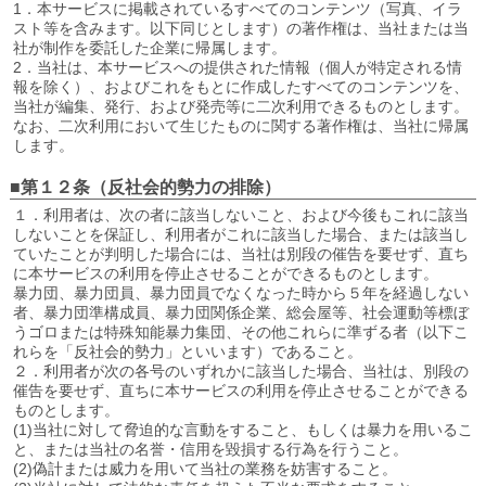
1．本サービスに掲載されているすべてのコンテンツ（写真、イラ
スト等を含みます。以下同じとします）の著作権は、当社または当
社が制作を委託した企業に帰属します。
2．当社は、本サービスへの提供された情報（個人が特定される情
報を除く）、およびこれをもとに作成したすべてのコンテンツを、
当社が編集、発行、および発売等に二次利用できるものとします。
なお、二次利用において生じたものに関する著作権は、当社に帰属
します。
■第１２条（反社会的勢力の排除）
１．利用者は、次の者に該当しないこと、および今後もこれに該当
しないことを保証し、利用者がこれに該当した場合、または該当し
ていたことが判明した場合には、当社は別段の催告を要せず、直ち
に本サービスの利用を停止させることができるものとします。
暴力団、暴力団員、暴力団員でなくなった時から５年を経過しない
者、暴力団準構成員、暴力団関係企業、総会屋等、社会運動等標ぼ
うゴロまたは特殊知能暴力集団、その他これらに準ずる者（以下こ
れらを「反社会的勢力」といいます）であること。
２．利用者が次の各号のいずれかに該当した場合、当社は、別段の
催告を要せず、直ちに本サービスの利用を停止させることができる
ものとします。
(1)当社に対して脅迫的な言動をすること、もしくは暴力を用いるこ
と、または当社の名誉・信用を毀損する行為を行うこと。
(2)偽計または威力を用いて当社の業務を妨害すること。