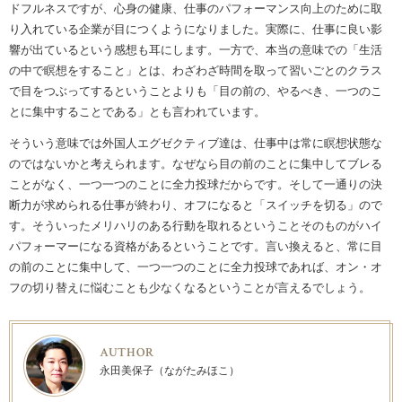
ドフルネスですが、心身の健康、仕事のパフォーマンス向上のために取
り入れている企業が目につくようになりました。実際に、仕事に良い影
響が出ているという感想も耳にします。一方で、本当の意味での「生活
の中で瞑想をすること」とは、わざわざ時間を取って習いごとのクラス
で目をつぶってするということよりも「目の前の、やるべき、一つのこ
とに集中することである」とも言われています。
そういう意味では外国人エグゼクティブ達は、仕事中は常に瞑想状態な
のではないかと考えられます。なぜなら目の前のことに集中してブレる
ことがなく、一つ一つのことに全力投球だからです。そして一通りの決
断力が求められる仕事が終わり、オフになると「スイッチを切る」ので
す。そういったメリハリのある行動を取れるということそのものがハイ
パフォーマーになる資格があるということです。言い換えると、常に目
の前のことに集中して、一つ一つのことに全力投球であれば、オン・オ
フの切り替えに悩むことも少なくなるということが言えるでしょう。
AUTHOR
永田美保子（ながたみほこ）