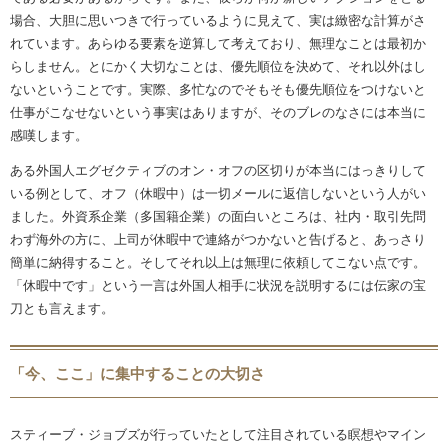
場合、大胆に思いつきで行っているように見えて、実は緻密な計算がさ
れています。あらゆる要素を逆算して考えており、無理なことは最初か
らしません。とにかく大切なことは、優先順位を決めて、それ以外はし
ないということです。実際、多忙なのでそもそも優先順位をつけないと
仕事がこなせないという事実はありますが、そのブレのなさには本当に
感嘆します。
ある外国人エグゼクティブのオン・オフの区切りが本当にはっきりして
いる例として、オフ（休暇中）は一切メールに返信しないという人がい
ました。外資系企業（多国籍企業）の面白いところは、社内・取引先問
わず海外の方に、上司が休暇中で連絡がつかないと告げると、あっさり
簡単に納得すること。そしてそれ以上は無理に依頼してこない点です。
「休暇中です」という一言は外国人相手に状況を説明するには伝家の宝
刀とも言えます。
「今、ここ」に集中することの大切さ
スティーブ・ジョブズが行っていたとして注目されている瞑想やマイン