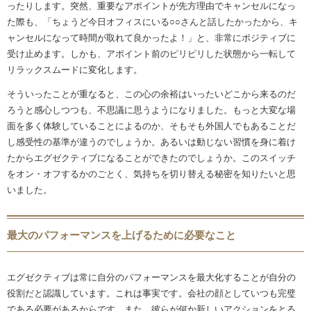
ったりします。突然、重要なアポイントが先方理由でキャンセルになっ
た際も、「ちょうど今日オフィスにいる○○さんと話したかったから、キ
ャンセルになって時間が取れて良かったよ！」と、非常にポジティブに
受け止めます。しかも、アポイント前のピリピリした状態から一転して
リラックスムードに変化します。
そういったことが重なると、この心の余裕はいったいどこから来るのだ
ろうと感心しつつも、不思議に思うようになりました。もっと大変な場
面を多く体験していることによるのか、そもそも外国人でもあることだ
し感受性の基準が違うのでしょうか。あるいは動じない習慣を身に着け
たからエグゼクティブになることができたのでしょうか。このスイッチ
をオン・オフするかのごとく、気持ちを切り替える秘密を知りたいと思
いました。
最大のパフォーマンスを上げるために必要なこと
エグゼクティブは常に自分のパフォーマンスを最大化することが自分の
役割だと認識しています。これは事実です。会社の顔としていつも完璧
である必要があるからです。また、彼らが何か新しいアクションをとる