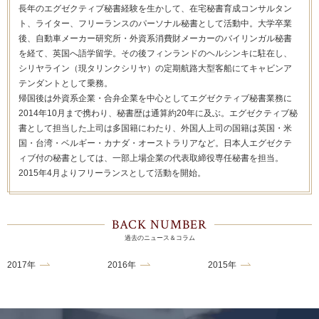
長年のエグゼクティブ秘書経験を生かして、在宅秘書育成コンサルタン
ト、ライター、フリーランスのパーソナル秘書として活動中。大学卒業
後、自動車メーカー研究所・外資系消費財メーカーのバイリンガル秘書
を経て、英国へ語学留学。その後フィンランドのヘルシンキに駐在し、
シリヤライン（現タリンクシリヤ）の定期航路大型客船にてキャビンア
テンダントとして乗務。
帰国後は外資系企業・合弁企業を中心としてエグゼクティブ秘書業務に
2014年10月まで携わり、秘書歴は通算約20年に及ぶ。エグゼクティブ秘
書として担当した上司は多国籍にわたり、外国人上司の国籍は英国・米
国・台湾・ベルギー・カナダ・オーストラリアなど。日本人エグゼクテ
ィブ付の秘書としては、一部上場企業の代表取締役専任秘書を担当。
2015年4月よりフリーランスとして活動を開始。
BACK NUMBER
過去のニュース＆コラム
2017年
2016年
2015年