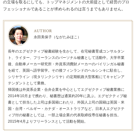
の立場を取るにしても、トップマネジメントの大前提として経営のプロ
フェッショナルであることが求められるのは言うまでもありません。
AUTHOR
永田美保子（ながたみほこ）
長年のエグゼクティブ秘書経験を生かして、在宅秘書育成コンサルタン
ト、ライター、フリーランスのパーソナル秘書として活動中。大学卒業
後、自動車メーカー研究所・外資系消費財メーカーのバイリンガル秘書
を経て、英国へ語学留学。その後フィンランドのヘルシンキに駐在し、
シリヤライン（現タリンクシリヤ）の定期航路大型客船にてキャビンア
テンダントとして乗務。
帰国後は外資系企業・合弁企業を中心としてエグゼクティブ秘書業務に
2014年10月まで携わり、秘書歴は通算約20年に及ぶ。エグゼクティブ秘
書として担当した上司は多国籍にわたり、外国人上司の国籍は英国・米
国・台湾・ベルギー・カナダ・オーストラリアなど。日本人エグゼクテ
ィブ付の秘書としては、一部上場企業の代表取締役専任秘書を担当。
2015年4月よりフリーランスとして活動を開始。