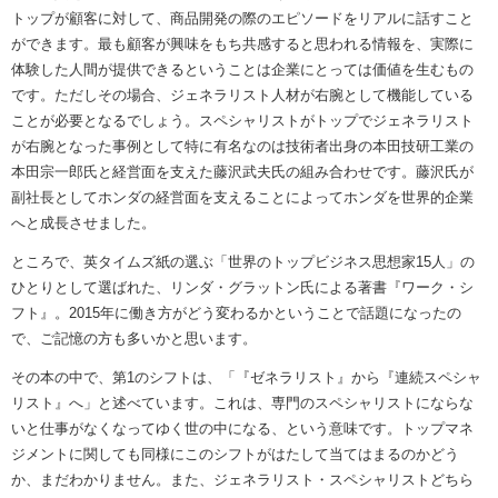
トップが顧客に対して、商品開発の際のエピソードをリアルに話すこと
ができます。最も顧客が興味をもち共感すると思われる情報を、実際に
体験した人間が提供できるということは企業にとっては価値を生むもの
です。ただしその場合、ジェネラリスト人材が右腕として機能している
ことが必要となるでしょう。スペシャリストがトップでジェネラリスト
が右腕となった事例として特に有名なのは技術者出身の本田技研工業の
本田宗一郎氏と経営面を支えた藤沢武夫氏の組み合わせです。藤沢氏が
副社長としてホンダの経営面を支えることによってホンダを世界的企業
へと成長させました。
ところで、英タイムズ紙の選ぶ「世界のトップビジネス思想家15人」の
ひとりとして選ばれた、リンダ・グラットン氏による著書『ワーク・シ
フト』。2015年に働き方がどう変わるかということで話題になったの
で、ご記憶の方も多いかと思います。
その本の中で、第1のシフトは、「『ゼネラリスト』から『連続スペシャ
リスト』へ」と述べています。これは、専門のスペシャリストにならな
いと仕事がなくなってゆく世の中になる、という意味です。トップマネ
ジメントに関しても同様にこのシフトがはたして当てはまるのかどう
か、まだわかりません。また、ジェネラリスト・スペシャリストどちら