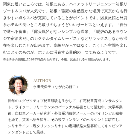
関東に近いところでは、箱根にある、ハイアットリージェンシー箱根リ
ゾート＆スパが人気です。箱根・強羅の自然豊かな場所で東京からも行
きやすい点やスパが充実していることがポイントです。温泉旅館と外資
系ホテルの良いところ取りのちょうどいいサービスといえます。「自分
で選べる食事」「露天風呂がないシンプルな温泉」「暖炉のあるラウン
ジで宿泊客だけのカクテルタイムサービス」などリラックスしながら滞
在を楽しむことが出来ます。高級だからではなく、こうした空間を楽し
むことそのものが、ホテルに滞在する目的の一つであるようです。
※ホテルの情報は2016年時点のものです。今後、変更される可能性があります。
AUTHOR
永田美保子（ながたみほこ）
長年のエグゼクティブ秘書経験を生かして、在宅秘書育成コンサルタン
ト、ライター、フリーランスのパーソナル秘書として活動中。大学卒業
後、自動車メーカー研究所・外資系消費財メーカーのバイリンガル秘書
を経て、英国へ語学留学。その後フィンランドのヘルシンキに駐在し、
シリヤライン（現タリンクシリヤ）の定期航路大型客船にてキャビンア
テンダントとして乗務。