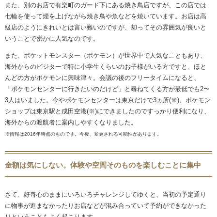
また、別のお店で有楽町のガード下にある焼き鳥店ですが、この店では
七輪を使って煙を上げながら焼き鳥や魚などを焼いています。お店は高
級店のようにきれいとは言い難いのですが、却ってその雰囲気が良いと
いうことで密かに人気なのです。
また、ポケットモンスター（ポケモン）が世界中で人気なこともあり、
海外からのビジターで特に小学生くらいのお子様がいる方ですと、ほと
んどの方がポケモンに興味津々。会議の後のフリータイムになると、
「ポケモンセンターに行きたいのだけど」と尋ねてくる方が最低でも2〜
3人はいました。今やポケモンセンターは東京だけで3ヵ所(※)、ポケモン
ショップは東京駅と成田空港(※)にできましたのですっかり便利になり、
海外からの渡航者に案内しやすくなりました。
※情報は2016年時点のものです。今後、変更される可能性があります。
金額は気にしない。体験や空間そのものを楽しむことに集中
さて、好奇心のままにいろいろチャレンジしてゆくと、当初の予定通り
に物事が進まなかったりお店などが混み合っていて予約ができなかった
りということもよく起こります。