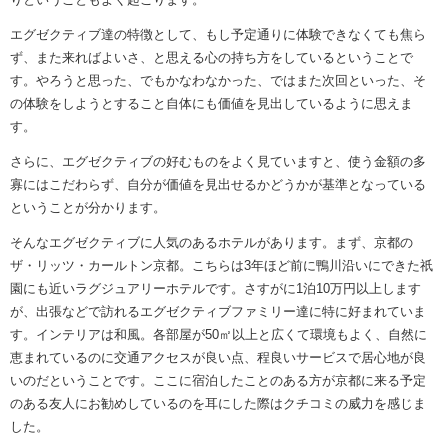
エグゼクティブ達の特徴として、もし予定通りに体験できなくても焦ら
ず、また来ればよいさ、と思える心の持ち方をしているということで
す。やろうと思った、でもかなわなかった、ではまた次回といった、そ
の体験をしようとすること自体にも価値を見出しているように思えま
す。
さらに、エグゼクティブの好むものをよく見ていますと、使う金額の多
寡にはこだわらず、自分が価値を見出せるかどうかが基準となっている
ということが分かります。
そんなエグゼクティブに人気のあるホテルがあります。まず、京都の
ザ・リッツ・カールトン京都。こちらは3年ほど前に鴨川沿いにできた祇
園にも近いラグジュアリーホテルです。さすがに1泊10万円以上します
が、出張などで訪れるエグゼクティブファミリー達に特に好まれていま
す。インテリアは和風。各部屋が50㎡以上と広くて環境もよく、自然に
恵まれているのに交通アクセスが良い点、程良いサービスで居心地が良
いのだということです。ここに宿泊したことのある方が京都に来る予定
のある友人にお勧めしているのを耳にした際はクチコミの威力を感じま
した。