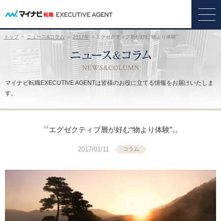
トップ
＞
ニュース&コラム
＞
2017年
＞エグゼクティブ層が好む“物より体験”
マイナビ転職EXECUTIVE AGENTは皆様のお役に立てる情報をお届けいたしま
す。
エグゼクティブ層が好む“物より体験”
2017/01/11
コラム