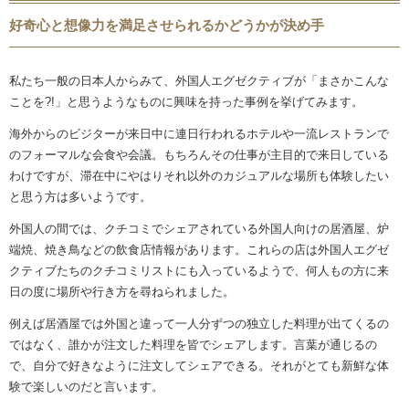
好奇心と想像力を満足させられるかどうかが決め手
私たち一般の日本人からみて、外国人エグゼクティブが「まさかこんな
ことを?!」と思うようなものに興味を持った事例を挙げてみます。
海外からのビジターが来日中に連日行われるホテルや一流レストランで
のフォーマルな会食や会議。もちろんその仕事が主目的で来日している
わけですが、滞在中にやはりそれ以外のカジュアルな場所も体験したい
と思う方は多いようです。
外国人の間では、クチコミでシェアされている外国人向けの居酒屋、炉
端焼、焼き鳥などの飲食店情報があります。これらの店は外国人エグゼ
クティブたちのクチコミリストにも入っているようで、何人もの方に来
日の度に場所や行き方を尋ねられました。
例えば居酒屋では外国と違って一人分ずつの独立した料理が出てくるの
ではなく、誰かが注文した料理を皆でシェアします。言葉が通じるの
で、自分で好きなように注文してシェアできる。それがとても新鮮な体
験で楽しいのだと言います。