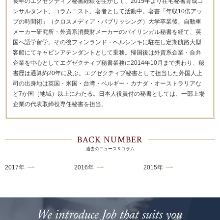
長年のエグゼクティブ秘書経験を生かして、2015年より在宅秘書育成コ
ンサルタント、コラムニスト、著者として活動中。著書「年収10倍アッ
プの時間術」（クロスメディア・パブリッシング）大学卒業後、自動車
メーカー研究所・外資系消費財メーカーのバイリンガル秘書を経て、英
国へ語学留学。その後フィンランド・ヘルシンキに駐在し定期航路大型
客船にてキャビンアテンダントとして乗務。帰国後は外資系企業・合弁
企業を中心としてエグゼクティブ秘書業務に2014年10月まで携わり、秘
書歴は通算約20年に及ぶ。エグゼクティブ秘書として担当した外国人上
司の出身地は英国・米国・台湾・ベルギー・カナダ・オーストラリアな
ど7か国（地域）以上にわたる。日本人役員付の秘書としては、一部上場
企業の代表取締役専任秘書を担当。
BACK NUMBER
過去のニュース＆コラム
2017年
2016年
2015年