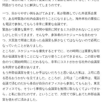
問題がうそのように解決してしまうのです。
一つ、分かりやすい例をあげてみます。私が勤務していた外資系企業
で、ある時緊急の社内会議を行うことになりました。海外本社の重役に
も電話で参加してもらう非常に重要な会議です。
緊急かつ重要な案件で、時間や場所に関するミスが許されないことがひ
しひしと伝ってきます。そんな中、参加者のスケジュールを合わせつ
つ、大至急で用途に見合った会議室も探さなくてはならないので必死に
なっていたことがありました。
ところが、スケジュールを優先するとすでに、その時間には重要な取引
先が会議室を使うことになっており使うことができません。この皆が都
合のつく開始時間にこだわるなら、非常にコストがかかる社外の会議室
を利用する必要があります。
もう外部会議室を使うしか手はないだろうと思い込んだ私は、上司に恐
る恐るおうかがいを立てました。ところが、上司は「この案件は、電話
会議で済むのだから各自が自分のオフィスから参加してもらおう。東京
オフィスでも、そういう事情なら会議室を無理に取らなくてよいですか
ら」と私に告げたのです。ということで、大慌てで探しあてた外部会議
室を使わずに済みました。